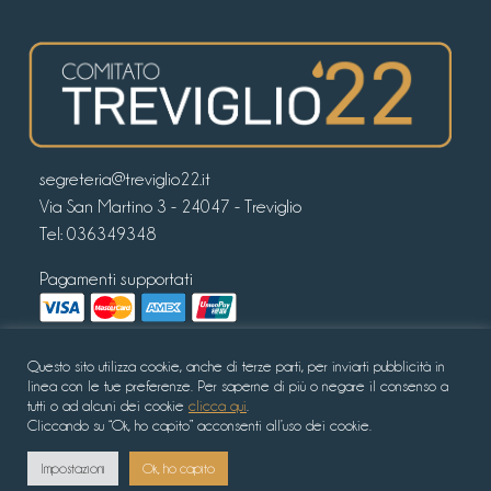
segreteria@treviglio22.it
Via San Martino 3 - 24047 - Treviglio
Tel:
036349348
Pagamenti supportati
Seguici sui nostri canali Social
Questo sito utilizza cookie, anche di terze parti, per inviarti pubblicità in
linea con le tue preferenze. Per saperne di più o negare il consenso a
tutti o ad alcuni dei cookie
clicca qui
.
Cliccando su “Ok, ho capito” acconsenti all’uso dei cookie.
© Copyright 2022 - Comitato Treviglio ’22 -
Privacy policy
Impostazioni
Ok, ho capito
Cookie policy
Condizioni di vendita
- Sito realizzato da