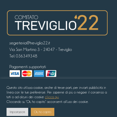
segreteria@treviglio22.it
Via San Martino 3 - 24047 - Treviglio
Tel:
036349348
Pagamenti supportati
Seguici sui nostri canali Social
Questo sito utilizza cookie, anche di terze parti, per inviarti pubblicità in
linea con le tue preferenze. Per saperne di più o negare il consenso a
tutti o ad alcuni dei cookie
clicca qui
.
Cliccando su “Ok, ho capito” acconsenti all’uso dei cookie.
© Copyright 2022 - Comitato Treviglio ’22 -
Privacy policy
Impostazioni
Ok, ho capito
Cookie policy
Condizioni di vendita
- Sito realizzato da