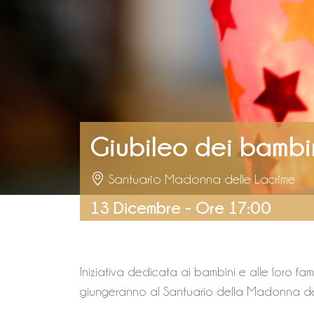
Giubileo dei bambi
Santuario Madonna delle Lacrime
13 Dicembre - Ore 17:00
Iniziativa dedicata ai bambini e alle loro fa
giungeranno al Santuario della Madonna del